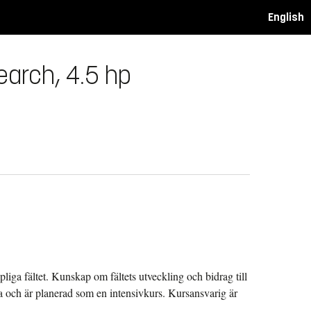
English
earch, 4.5 hp
liga fältet. Kunskap om fältets utveckling och bidrag till
a och är planerad som en intensivkurs. Kursansvarig är