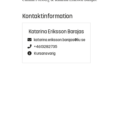
Kontaktinformation
Katarina Eriksson Barajas
katarina.eriksson.barajas@liu.se
+4613282735
Kursansvarig