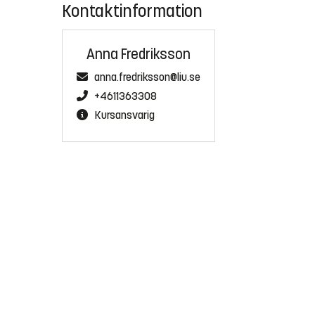
Kontaktinformation
Anna Fredriksson
anna.fredriksson@liu.se
+4611363308
Kursansvarig