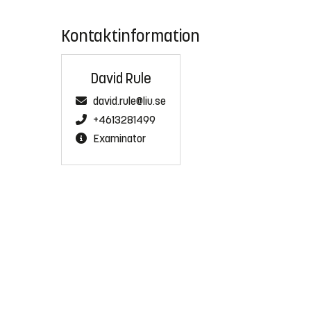
Kontaktinformation
David Rule
david.rule@liu.se
+4613281499
Examinator