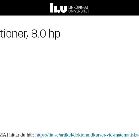
ationer, 8.0 hp
MAI hittar du här:
https://liu.se/artikel/doktorandkurser-vid-matematiska