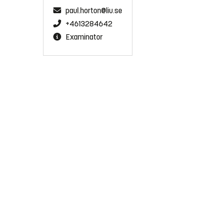
paul.horton@liu.se
+4613284642
Examinator