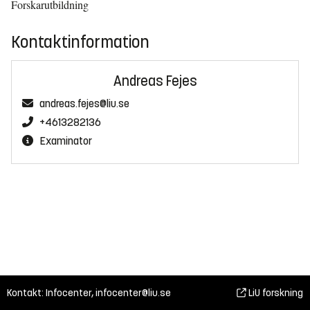
Forskarutbildning
Kontaktinformation
Andreas Fejes
andreas.fejes@liu.se
+4613282136
Examinator
Kontakt: Infocenter,
infocenter@liu.se
LiU forskning