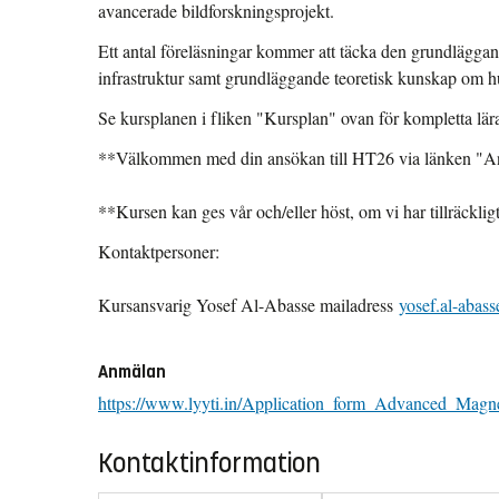
avancerade bildforskningsprojekt.
Ett antal föreläsningar kommer att täcka den grundlä
infrastruktur samt grundläggande teoretisk kunskap om h
Se kursplanen i fliken "Kursplan" ovan för kompletta lä
**Välkommen med din ansökan till HT26 via länken "A
**Kursen kan ges vår och/eller höst, om vi har tillräcklig
Kontaktpersoner:
Kursansvarig Yosef Al-Abasse mailadress
yosef.al-abas
Anmälan
https://www.lyyti.in/Application_form_Advanced_Ma
Kontaktinformation