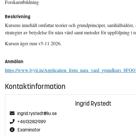
Forskarutbildning
Beskrivning
Kursens innehåll omfattar teorier och grundprinciper, samhällsidéer, -
strategier av betydelse för nära vård samt metoder för uppföljning i rel
Kursen äger rum v5-11 2026.
Anmälan
https://www.lyyti.in/Application_form_nara_vard_grundkurs_8F
Kontaktinformation
Ingrid Rystedt
ingrid.rystedt@liu.se
+4613282989
Examinator