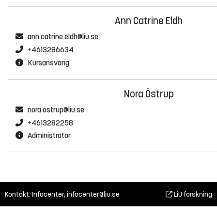
Ann Catrine Eldh
ann.catrine.eldh@liu.se
+4613286634
Kursansvarig
Nora Östrup
nora.ostrup@liu.se
+4613282258
Administratör
Kontakt: Infocenter,
infocenter@liu.se
LiU forskning