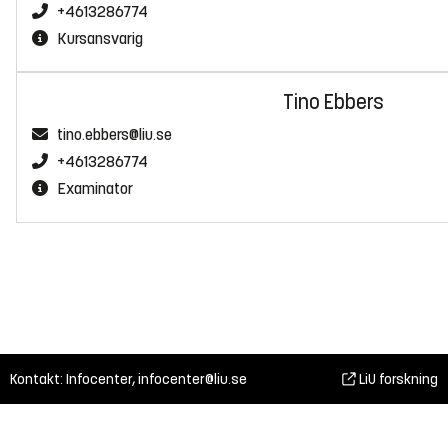
+4613286774
Kursansvarig
Tino Ebbers
tino.ebbers@liu.se
+4613286774
Examinator
Kontakt: Infocenter,
infocenter@liu.se
LiU forskning