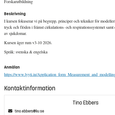
Forskarutbildning
Beskrivning
I kursen fokuserar vi på begrepp, principer och tekniker för modelle
tryck och flöden i främst cirkulations- och respirationssystemet sam
av sjukdomar.
Kursen äger rum v3-10 2026.
Språk: svenska & engelska
Anmälan
https://www.lyyti.in/Application_form_Measurement_and_model
Kontaktinformation
Tino Ebbers
tino.ebbers@liu.se