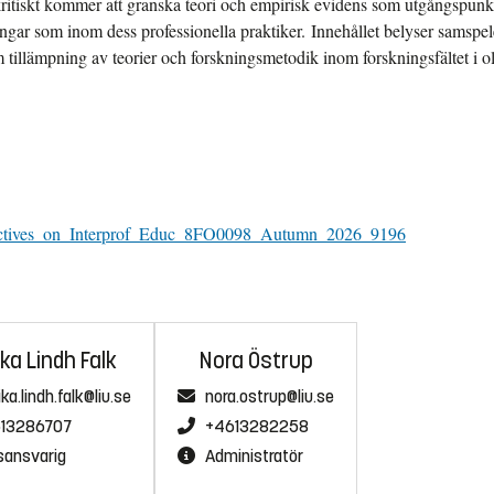
 kritiskt kommer att granska teori och empirisk evidens som utgångspunk
ngar som inom dess professionella praktiker. Innehållet belyser samspel
tillämpning av teorier och forskningsmetodik inom forskningsfältet i oli
spectives_on_Interprof_Educ_8FO0098_Autumn_2026_9196
ka Lindh Falk
Nora Östrup
ka.lindh.falk@liu.se
nora.ostrup@liu.se
13286707
+4613282258
sansvarig
Administratör