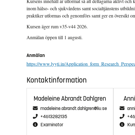
Kursens innehåll är utformat så att deltagarna aktivt och
inom hälso- och sjukvårdens samt socialtjänstens utbildni
praktiker utformas och genomförs samt ger en översikt om 
Kursen äger rum v35-v44 2026.
Anmälan öppen till 1 augusti.
Anmälan
https://www.lyyti.in/Application_form_Research_Per
Kontaktinformation
Madeleine Abrandt Dahlgren
Anni
madeleine.abrandt.dahlgren@liu.se
anni
+4613282135
+46
Examinator
Kur