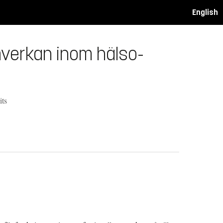
English
amverkan inom hälso-
its