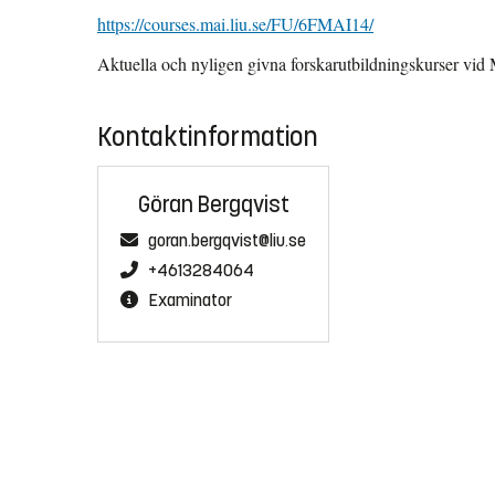
https://courses.mai.liu.se/FU/6FMAI14/
Aktuella och nyligen givna forskarutbildningskurser vid 
Kontaktinformation
Göran Bergqvist
goran.bergqvist@liu.se
+4613284064
Examinator