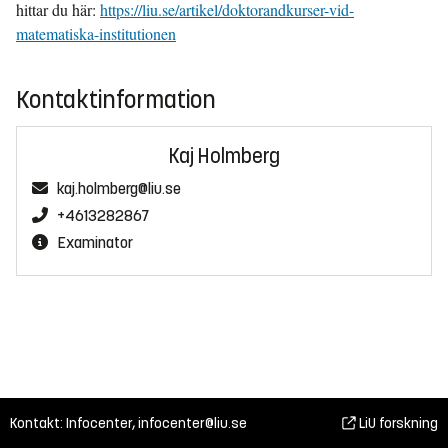
hittar du här:
https://liu.se/artikel/doktorandkurser-vid-
matematiska-institutionen
Kontaktinformation
Kaj Holmberg
kaj.holmberg@liu.se
+4613282867
Examinator
Kontakt: Infocenter,
infocenter@liu.se
LiU forskning