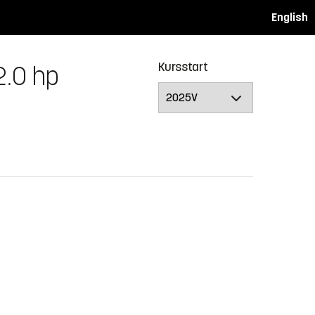
English
Kursstart
2.0 hp