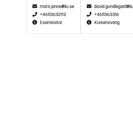
mats.janne@liu.se
david.gundlegard@li
+4611363292
+4611363316
Examinator
Kursansvarig