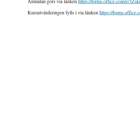
Anmälan görs via länken
https://forms.office.com/e/3Z
Kursutvärderingen fylls i via länken
https://forms.offi