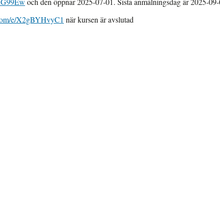
skiG99Ew
och den öppnar 2025-07-01. Sista anmälningsdag är 2025-09-
ce.com/e/X2gBYHvyC1
när kursen är avslutad