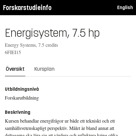
Forskarstudieinfo
English
Energisystem, 7.5 hp
Energy Systems, 7.5 credits
6FIEI15
Översikt
Kursplan
Utbildningsnivå
Forskarutbildning
Beskrivning
Kursen behandlar energifrågor ur både ett tekniskt och ett
samhällsvetenskapligt perspektiv. Målet är bland annat att
deltagarna ska lära sig att värdera och reflektera kring olika